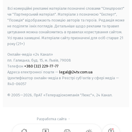
Всі комерційні рекламні матеріали позначені словами "Спецпроєкт"
чи "Партнерський матеріал". Матеріали з позначкою "Експерт",
"Позиція" відображають позицію авторів та героїв. Редакція може
не поділяти їхніх поглядів. Детальніше щодо реклами та правил
цитування можна ознайомитись в правилах користування сайтом.
Усі права захищені.
Матеріали сайту призначені для осіб старше
21
року (21+)
Онлайн-медіа «24 Канал»
пл. Галицька, буд. 15, м. Львів, 79008
Телефон
+380 (32) 229-77-77
Адреса електронної пошти —
legal@24tv.com.ua
Ідентифікатор онлайн-медіа в Реєстрі суб'єктів у сфері медіа —
R40-06057
© 2005—2026,
ПрАТ «Телерадіокомпанія "Люкс"», 24 Канал.
Разработка сайта
-