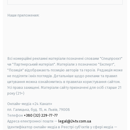
Наши приложения:
android
apple
smart tv
samsung smart tv
Всі комерційні рекламні матеріали позначені словами "Спецпроєкт"
чи "Партнерський матеріал". Матеріали з позначкою "Експерт",
"Позиція" відображають позицію авторів та героїв. Редакція може
не поділяти їхніх поглядів. Детальніше щодо реклами та правил
цитування можна ознайомитись в правилах користування сайтом.
Усі права захищені.
Матеріали сайту призначені для осіб старше
21
року (21+)
Онлайн-медіа «24 Канал»
пл. Галицька, буд. 15, м. Львів, 79008
Телефон
+380 (32) 229-77-77
Адреса електронної пошти —
legal@24tv.com.ua
Ідентифікатор онлайн-медіа в Реєстрі суб'єктів у сфері медіа —