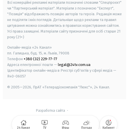
Всі комерційні рекламні матеріали позначені словами "Спецпроєкт"
чи "Партнерський матеріал". Матеріали з позначкою "Експерт",
"Позиція" відображають позицію авторів та героїв. Редакція може
не поділяти їхніх поглядів. Детальніше щодо реклами та правил
цитування можна ознайомитись в правилах користування сайтом.
Усі права захищені.
Матеріали сайту призначені для осіб старше
21
року (21+)
Онлайн-медіа «24 Канал»
пл. Галицька, буд. 15, м. Львів, 79008
Телефон
+380 (32) 229-77-77
Адреса електронної пошти —
legal@24tv.com.ua
Ідентифікатор онлайн-медіа в Реєстрі суб'єктів у сфері медіа —
R40-06057
© 2005—2026,
ПрАТ «Телерадіокомпанія "Люкс"», 24 Канал.
Разработка сайта
-
24 Канал
TV
Игры
Погода
Кабинет