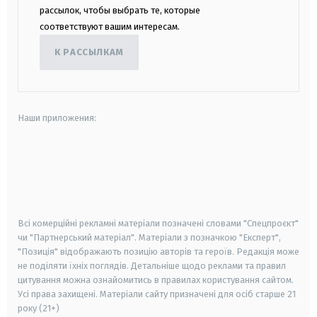
рассылок, чтобы выбрать те, которые
соответствуют вашим интересам.
К РАССЫЛКАМ
Наши приложения:
android
apple
smart tv
samsung smart tv
Всі комерційні рекламні матеріали позначені словами "Спецпроєкт"
чи "Партнерський матеріал". Матеріали з позначкою "Експерт",
"Позиція" відображають позицію авторів та героїв. Редакція може
не поділяти їхніх поглядів. Детальніше щодо реклами та правил
цитування можна ознайомитись в правилах користування сайтом.
Усі права захищені.
Матеріали сайту призначені для осіб старше
21
року (21+)