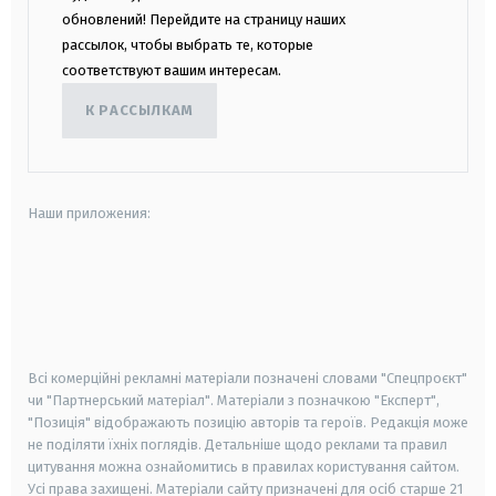
обновлений! Перейдите на страницу наших
рассылок, чтобы выбрать те, которые
соответствуют вашим интересам.
К РАССЫЛКАМ
Наши приложения:
android
apple
smart tv
samsung smart tv
Всі комерційні рекламні матеріали позначені словами "Спецпроєкт"
чи "Партнерський матеріал". Матеріали з позначкою "Експерт",
"Позиція" відображають позицію авторів та героїв. Редакція може
не поділяти їхніх поглядів. Детальніше щодо реклами та правил
цитування можна ознайомитись в правилах користування сайтом.
Усі права захищені.
Матеріали сайту призначені для осіб старше
21