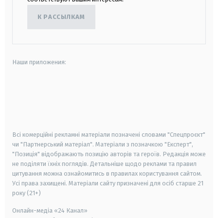
К РАССЫЛКАМ
Наши приложения:
android
apple
smart tv
samsung smart tv
Всі комерційні рекламні матеріали позначені словами "Спецпроєкт"
чи "Партнерський матеріал". Матеріали з позначкою "Експерт",
"Позиція" відображають позицію авторів та героїв. Редакція може
не поділяти їхніх поглядів. Детальніше щодо реклами та правил
цитування можна ознайомитись в правилах користування сайтом.
Усі права захищені.
Матеріали сайту призначені для осіб старше
21
року (21+)
Онлайн-медіа «24 Канал»