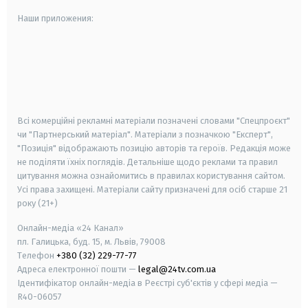
Наши приложения:
android
apple
smart tv
samsung smart tv
Всі комерційні рекламні матеріали позначені словами "Спецпроєкт"
чи "Партнерський матеріал". Матеріали з позначкою "Експерт",
"Позиція" відображають позицію авторів та героїв. Редакція може
не поділяти їхніх поглядів. Детальніше щодо реклами та правил
цитування можна ознайомитись в правилах користування сайтом.
Усі права захищені.
Матеріали сайту призначені для осіб старше
21
року (21+)
Онлайн-медіа «24 Канал»
пл. Галицька, буд. 15, м. Львів, 79008
Телефон
+380 (32) 229-77-77
Адреса електронної пошти —
legal@24tv.com.ua
Ідентифікатор онлайн-медіа в Реєстрі суб'єктів у сфері медіа —
R40-06057