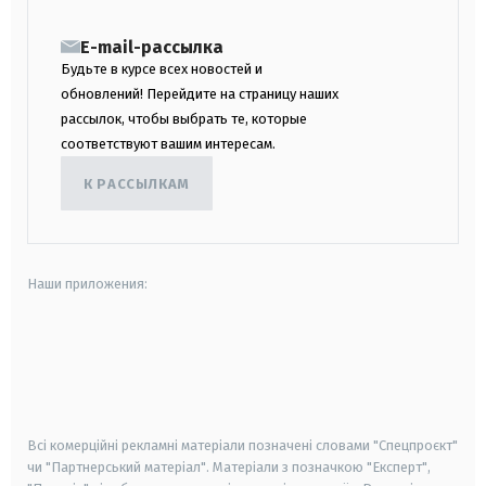
E-mail-рассылка
Будьте в курсе всех новостей и
обновлений! Перейдите на страницу наших
рассылок, чтобы выбрать те, которые
соответствуют вашим интересам.
К РАССЫЛКАМ
Наши приложения:
android
apple
smart tv
samsung smart tv
Всі комерційні рекламні матеріали позначені словами "Спецпроєкт"
чи "Партнерський матеріал". Матеріали з позначкою "Експерт",