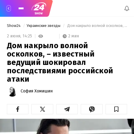
Show24
Украинские звезды
 Дом накрыло волной осколков, – известный ведущий шокировал последствиями российской атаки 
2 мин
2 июня,
14:25
Дом накрыло волной
осколков, – известный
ведущий шокировал
последствиями российской
атаки
София Хомишин