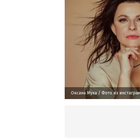
Оксана Муха
/ Фото из инстагра