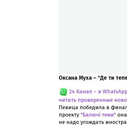
Оксана Муха – "Де ти теп
24 Канал – в WhatsAp
читать проверенные ново
Певица победила в финал
проекту
"Балючі теми"
она
не надо угождать иностр