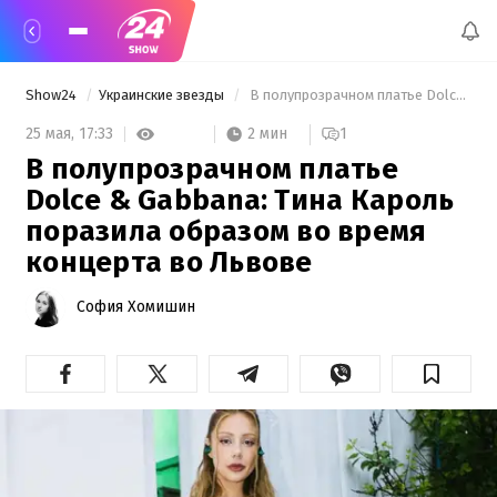
Show24
Украинские звезды
 В полупрозрачном платье Dolce & Gabbana: Тина Кароль поразила образом во время концерта во Львове 
2 мин
25 мая,
17:33
1
В полупрозрачном платье
Dolce & Gabbana: Тина Кароль
поразила образом во время
концерта во Львове
София Хомишин