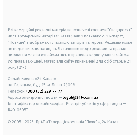
android
apple
smart tv
samsung smart tv
Всі комерційні рекламні матеріали позначені словами "Спецпроєкт"
чи "Партнерський матеріал". Матеріали з позначкою "Експерт",
"Позиція" відображають позицію авторів та героїв. Редакція може
не поділяти їхніх поглядів. Детальніше щодо реклами та правил
цитування можна ознайомитись в правилах користування сайтом.
Усі права захищені.
Матеріали сайту призначені для осіб старше
21
року (21+)
Онлайн-медіа «24 Канал»
пл. Галицька, буд. 15, м. Львів, 79008
Телефон
+380 (32) 229-77-77
Адреса електронної пошти —
legal@24tv.com.ua
Ідентифікатор онлайн-медіа в Реєстрі суб'єктів у сфері медіа —
R40-06057
© 2005—2026,
ПрАТ «Телерадіокомпанія "Люкс"», 24 Канал.