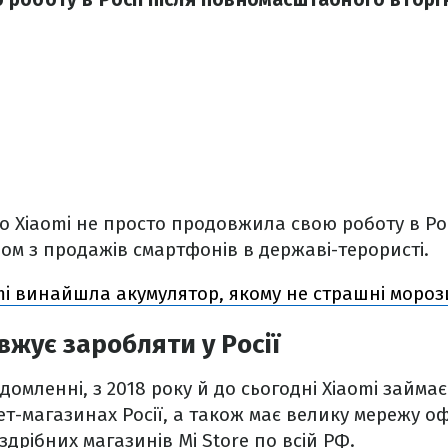
о Xiaomi не просто продовжила свою роботу в Росі
ом з продажів смартфонів в державі-терористі.
mi винайшла акумулятор, якому не страшні мороз
вжує заробляти у Росії
домленні, з 2018 року й до сьогодні Xiaomi займа
ет-магазинах Росії, а також має велику мережу о
дрібних магазинів Mi Store по всій РФ.