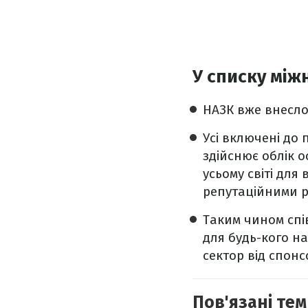
У списку між
НАЗК вже внесло
Усі включені до 
здійснює облік о
усьому світі дл
репутаційними 
Таким чином спі
для будь-кого н
сектор від спонс
Пов'язані тем