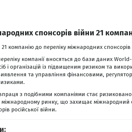
народних спонсорів війни 21 компан
 21 компанію до переліку міжнародних спонсорів 
переліку компанії вносяться до бази даних World
сіб і організацій із підвищеним ризиком та викор
я виявлення та управління фінансовими, регулято
ризиками.
впраця з подібними компаніями стає ризикован
а міжнародному ринку, що захищає міжнародний
орів російської війни.
и: