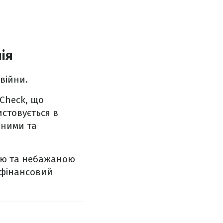
ія
війни.
-Check, що
истовується в
рними та
ою та небажаною
 фінансовий