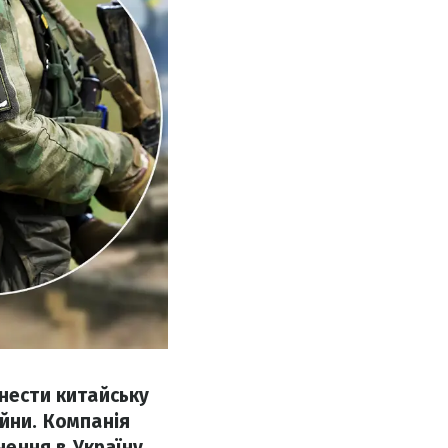
внести китайську
ійни. Компанія
ення в Україну.