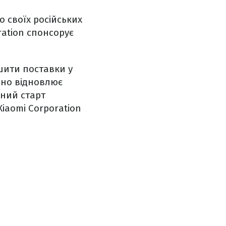
о своїх російських
ration спонсорує
ьшити поставки у
ивно відновлює
йний старт
iaomi Corporation