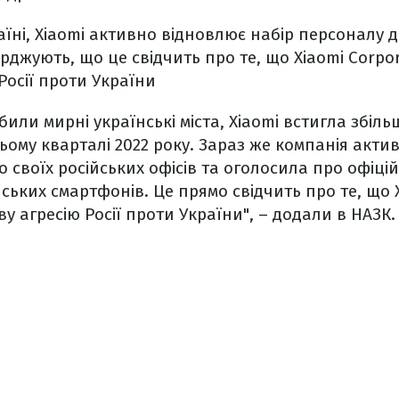
аїні, Xiaomi активно відновлює набір персоналу д
ерджують, що це свідчить про те, що Xiaomi Corpo
Росії проти України
били мирні українські міста, Xiaomi встигла збіл
етьому кварталі 2022 року. Зараз же компанія акт
о своїх російських офісів та оголосила про офіці
ьких смартфонів. Це прямо свідчить про те, що X
у агресію Росії проти України", – додали в НАЗК.