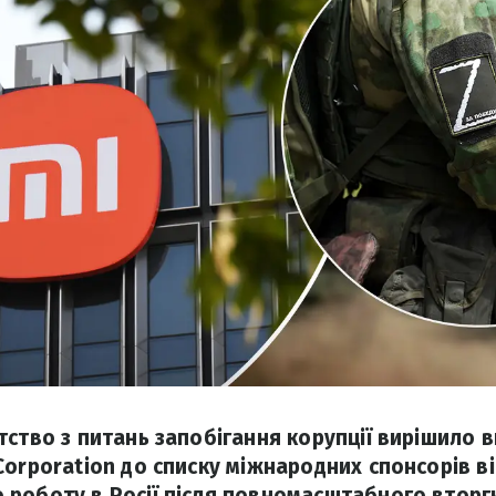
тство з питань запобігання корупції вирішило 
Corporation до списку міжнародних спонсорів в
роботу в Росії після повномасштабного вторгн