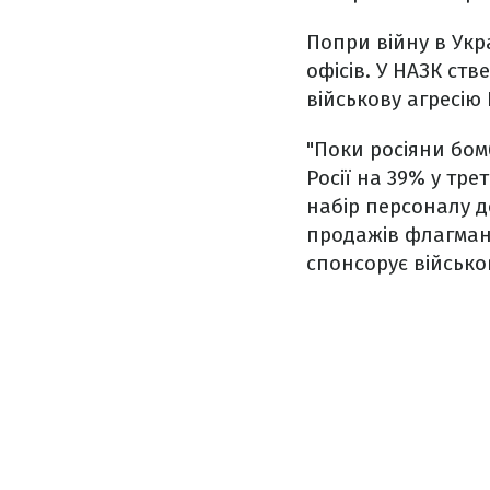
Попри війну в Укр
офісів. У НАЗК ств
військову агресію 
"Поки росіяни бом
Росії на 39% у тр
набір персоналу д
продажів флагманс
спонсорує військов