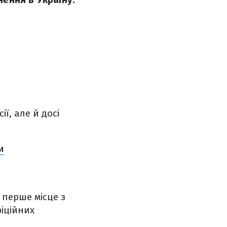
ї, але й досі
и
є перше місце з
фіційних