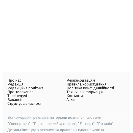
Про нас
Рекламодавцям
Редакція
Правила користування
Редакційна політика
Політика конфіденційності
Про телеканал
Технічна інформація
Телеведучі
Контакти
Вакансії
Архів
Структура власності
Всі комерційні рекламні матеріали позначені словами
"Спецпроєкт", "Партнерський матеріал", "Експерт", "Позиція".
Детальніше щодо реклами та правил цитування можна