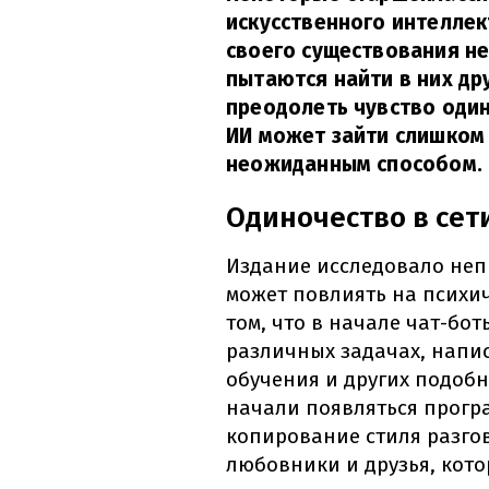
искусственного интеллек
своего существования н
пытаются найти в них др
преодолеть чувство один
ИИ может зайти слишком
неожиданным способом.
Одиночество в сет
Издание исследовало непр
может повлиять на психич
том, что в начале чат-бо
различных задачах, напис
обучения и других подобн
начали появляться прогр
копирование стиля разго
любовники и друзья, кот