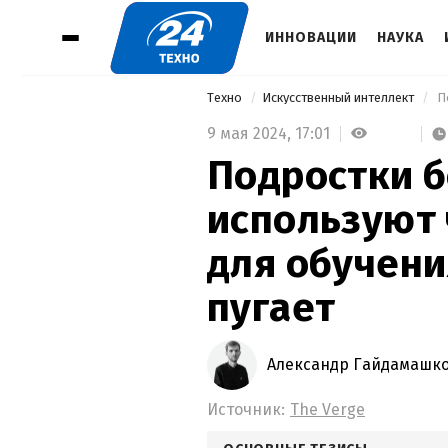
ИННОВАЦИИ
НАУКА
Техно
Искусственный интеллект
9 мая 2024,
17:01
Подростки 
используют 
для обучени
пугает
Александр Гайдамашк
Источник:
The Verge