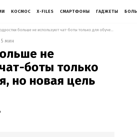
ИИ
КОСМОС
X-FILES
СМАРТФОНЫ
ГАДЖЕТЫ
БОЛ
 Подростки больше не используют чат-боты только для обучения, но новая цель пугает 
5 мин
больше не
чат-боты только
я, но новая цель
о