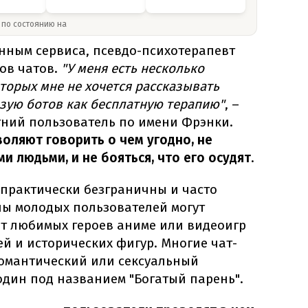
» по состоянию на
анным сервиса, псевдо-психотерапевт
ов чатов.
"У меня есть несколько
оторых мне не хочется рассказывать
ьзую ботов как бесплатную терапию"
, –
етний пользователь по имени Фрэнки.
воляют говорить о чем угодно, не
и людьми, и не бояться, что его осудят
.
 практически безграничны и часто
ы молодых пользователей могут
от любимых героев аниме или видеоигр
й и исторических фигур. Многие чат-
омантический или сексуальный
 один под названием "Богатый парень".