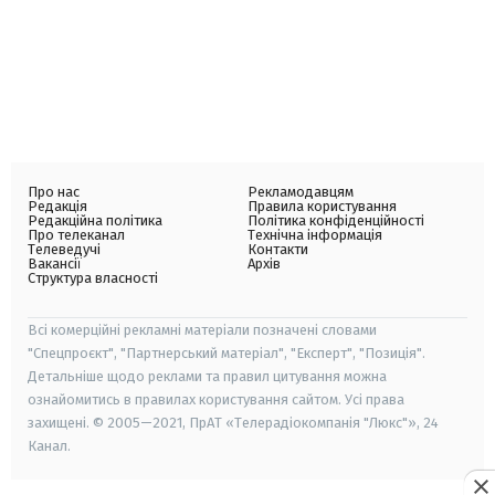
Про нас
Рекламодавцям
Редакція
Правила користування
Редакційна політика
Політика конфіденційності
Про телеканал
Технічна інформація
Телеведучі
Контакти
Вакансії
Архів
Структура власності
Всі комерційні рекламні матеріали позначені словами
"Спецпроєкт", "Партнерський матеріал", "Експерт", "Позиція".
Детальніше щодо реклами та правил цитування можна
ознайомитись в правилах користування сайтом. Усі права
захищені. © 2005—2021, ПрАТ «Телерадіокомпанія "Люкс"», 24
Канал.