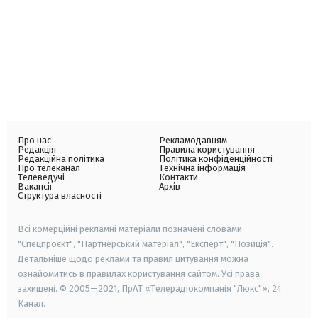
Про нас
Рекламодавцям
Редакція
Правила користування
Редакційна політика
Політика конфіденційності
Про телеканал
Технічна інформація
Телеведучі
Контакти
Вакансії
Архів
Структура власності
Всі комерційні рекламні матеріали позначені словами
"Спецпроєкт", "Партнерський матеріал", "Експерт", "Позиція".
Детальніше щодо реклами та правил цитування можна
ознайомитись в правилах користування сайтом. Усі права
захищені. © 2005—2021, ПрАТ «Телерадіокомпанія "Люкс"», 24
Канал.