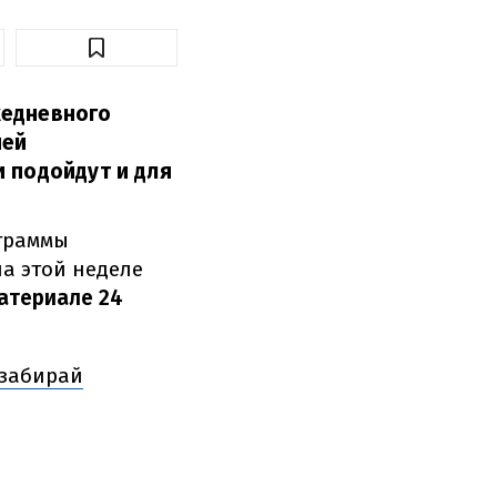
жедневного
шей
 подойдут и для
ограммы
на этой неделе
атериале 24
 забирай