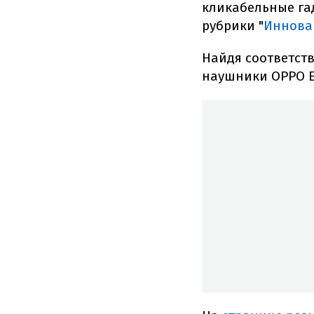
кликабельные га
рубрики "
Иннова
Найдя соответств
наушники OPPO En