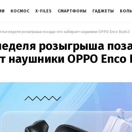
ИИ
КОСМОС
X-FILES
СМАРТФОНЫ
ГАДЖЕТЫ
БОЛ
ретья неделя розыгрыша позади: кто забирает наушники OPPO Enco Buds3 
неделя розыгрыша поза
т наушники OPPO Enco 