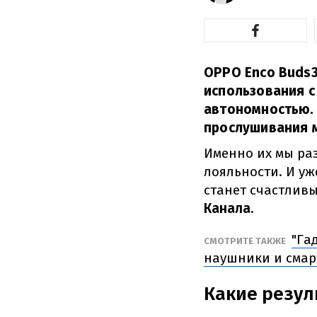
OPPO Enco Buds
использования с
автономностью. 
прослушивания м
Именно их мы ра
лояльности. И уж
станет счастлив
Канала
.
"Га
СМОТРИТЕ ТАКЖЕ
наушники и смар
Какие резул