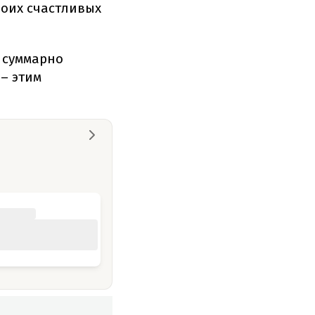
воих счастливых
е суммарно
– этим