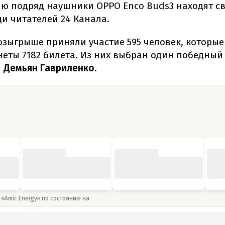
лю подряд наушники OPPO Enco Buds3 находят с
и читателей 24 Канала.
 розыгрыше приняли участие 595 человек, которы
еты 7182 билета. Из них выбран один победный 
л
Демьян Гавриленко.
 «Amic Energy» по состоянию на