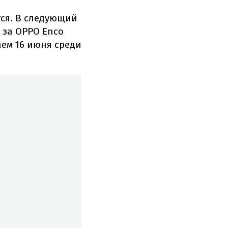
тся. В следующий
 за OPPO Enco
аем 16 июня среди