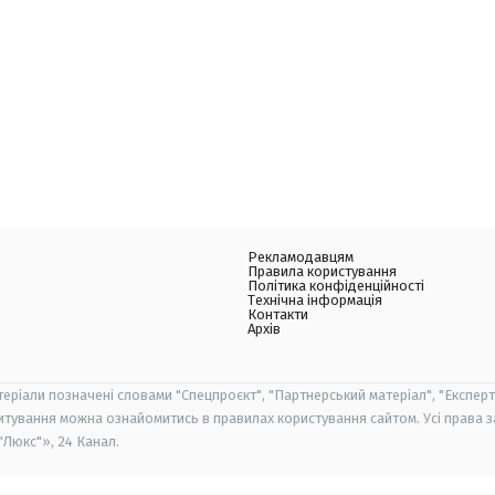
Рекламодавцям
Правила користування
Політика конфіденційності
Технічна інформація
Контакти
Архів
теріали позначені словами "Спецпроєкт", "Партнерський матеріал", "Експерт
итування можна ознайомитись в правилах користування сайтом. Усі права 
Люкс"», 24 Канал.