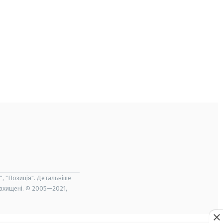
", "Позиція". Детальніше
захищені. © 2005—2021,