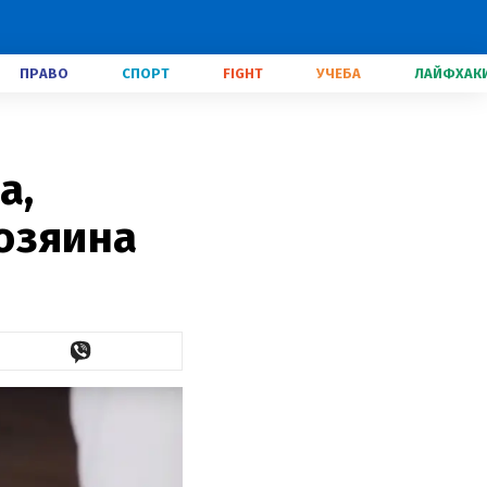
ПРАВО
СПОРТ
FIGHT
УЧЕБА
ЛАЙФХАК
а,
озяина