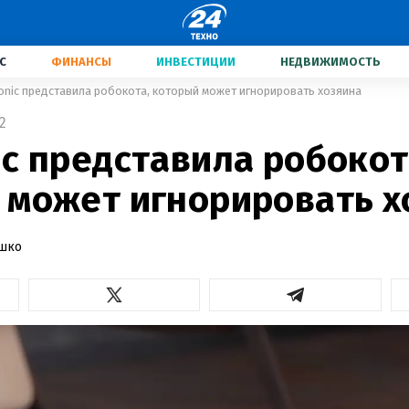
С
ФИНАНСЫ
ИНВЕСТИЦИИ
НЕДВИЖИМОСТЬ
nic представила робокота, который может игнорировать хозяина
2
c представила робокот
 может игнорировать х
ашко