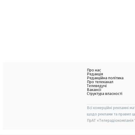
Про нас
Редакція
Редакційна політика
Про телеканал
Телеведучі
Вакансії
Структура власності
Всі комерційні рекламні ма
щодо реклами та правил ц
ПрАТ «Телерадіокомпанія "