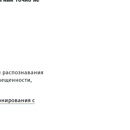
я распознавания
вещенности,
онирования с