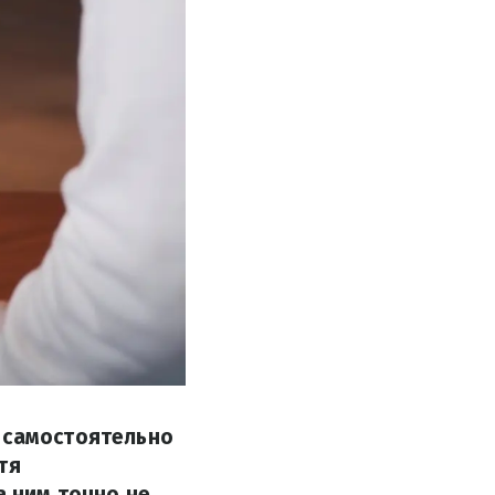
т самостоятельно
тя
а ним точно не