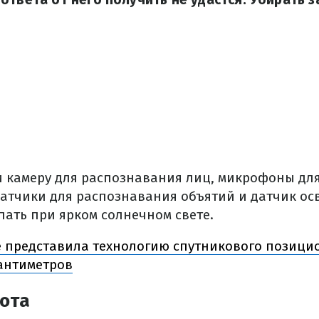
и камеру для распознавания лиц, микрофоны дл
датчики для распознавания объятий и датчик ос
пать при ярком солнечном свете.
 представила технологию спутникового позици
сантиметров
ота