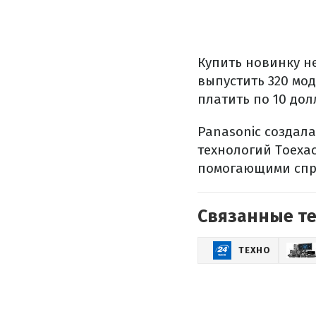
Купить новинку н
выпустить 320 мо
платить по 10 до
Panasonic создал
технологий Тоеха
помогающими спра
Связанные т
ТЕХНО