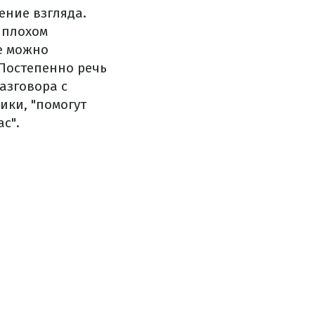
ение взгляда.
в плохом
е можно
 Постепенно речь
азговора с
ики, "помогут
с".