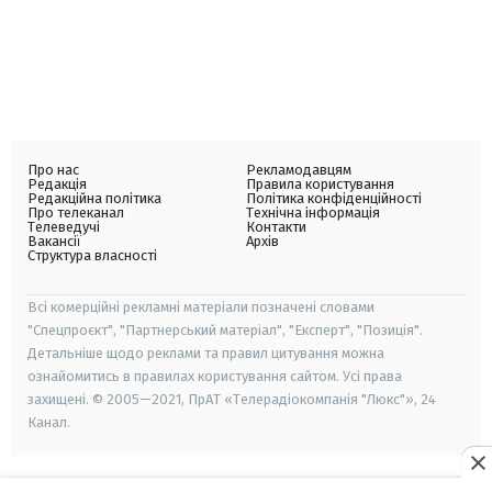
Про нас
Рекламодавцям
Редакція
Правила користування
Редакційна політика
Політика конфіденційності
Про телеканал
Технічна інформація
Телеведучі
Контакти
Вакансії
Архів
Структура власності
Всі комерційні рекламні матеріали позначені словами
"Спецпроєкт", "Партнерський матеріал", "Експерт", "Позиція".
Детальніше щодо реклами та правил цитування можна
ознайомитись в правилах користування сайтом. Усі права
захищені. © 2005—2021, ПрАТ «Телерадіокомпанія "Люкс"», 24
Канал.