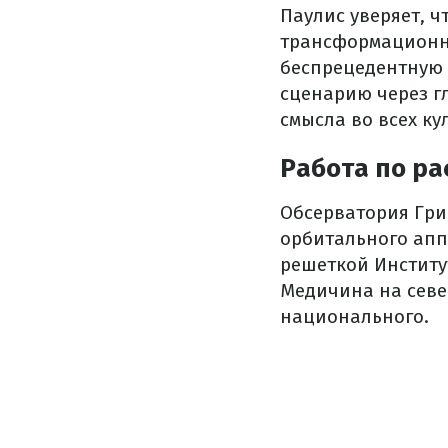
Паулис уверяет, 
трансформационны
беспрецедентную 
сценарию через г
смысла во всех ку
Работа по р
Обсерватория Гри
орбитального аппа
решеткой Институ
Медичина на севе
национального.