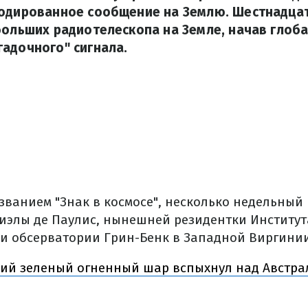
кодированное сообщение на Землю. Шестнадцат
больших радиотелескопа на Земле, начав глоб
адочного" сигнала.
званием "Знак в космосе", несколько недельный
иэлы де Паулис, нынешней резидентки Института
и обсерватории Грин-Бенк в Западной Виргинии
ий зеленый огненный шар вспыхнул над Австра