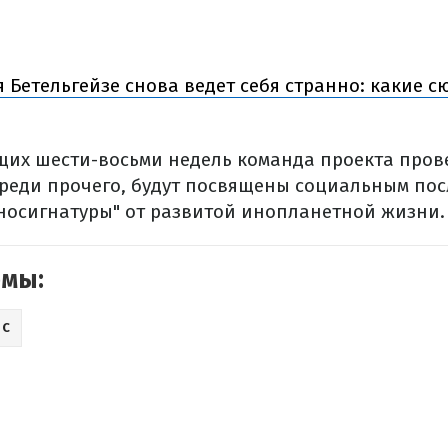
 Бетельгейзе снова ведет себя странно: какие с
щих шести-восьми недель команда проекта пров
 среди прочего, будут посвящены социальным по
носигнатуры" от развитой инопланетной жизни.
емы:
РС