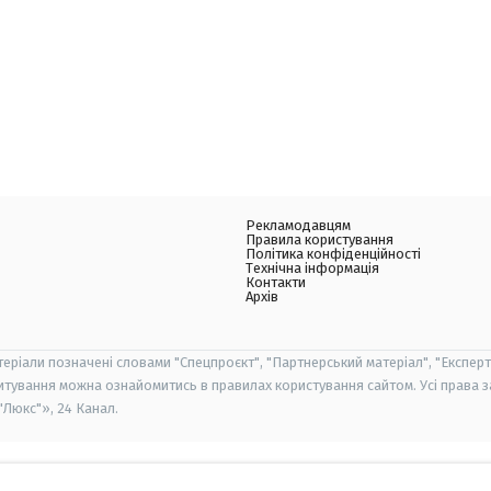
Рекламодавцям
Правила користування
Політика конфіденційності
Технічна інформація
Контакти
Архів
теріали позначені словами "Спецпроєкт", "Партнерський матеріал", "Експерт
итування можна ознайомитись в правилах користування сайтом. Усі права 
Люкс"», 24 Канал.