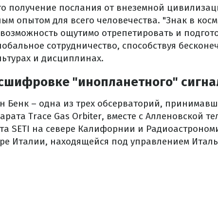
что получение послания от внеземной цивилизац
м опытом для всего человечества. "Знак в косм
возможность ощутимо отрепетировать и подгото
лобальное сотрудничество, способствуя бесконе
льтурах и дисциплинах.
асшифровке "инопланетного" сигна
н Бенк – одна из трех обсерваторий, принимавш
рата Trace Gas Orbiter, вместе с Алленовской т
та SETI на севере Калифорнии и Радиоастроном
ре Италии, находящейся под управлением Италь