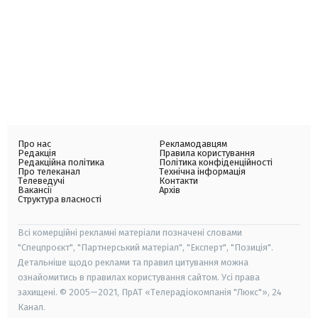
Про нас
Рекламодавцям
Редакція
Правила користування
Редакційна політика
Політика конфіденційності
Про телеканал
Технічна інформація
Телеведучі
Контакти
Вакансії
Архів
Структура власності
Всі комерційні рекламні матеріали позначені словами
"Спецпроєкт", "Партнерський матеріал", "Експерт", "Позиція".
Детальніше щодо реклами та правил цитування можна
ознайомитись в правилах користування сайтом. Усі права
захищені. © 2005—2021, ПрАТ «Телерадіокомпанія "Люкс"», 24
Канал.