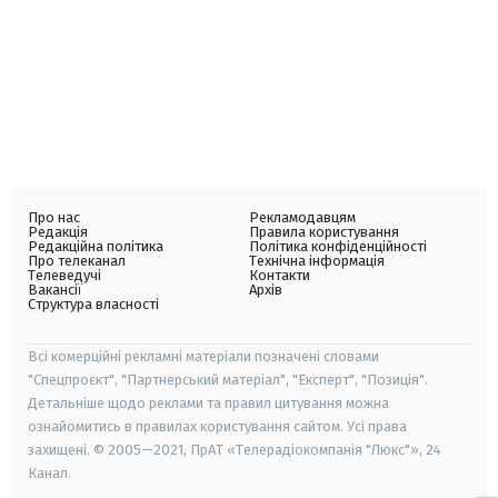
Про нас
Рекламодавцям
Редакція
Правила користування
Редакційна політика
Політика конфіденційності
Про телеканал
Технічна інформація
Телеведучі
Контакти
Вакансії
Архів
Структура власності
Всі комерційні рекламні матеріали позначені словами
"Спецпроєкт", "Партнерський матеріал", "Експерт", "Позиція".
Детальніше щодо реклами та правил цитування можна
ознайомитись в правилах користування сайтом. Усі права
захищені. © 2005—2021, ПрАТ «Телерадіокомпанія "Люкс"», 24
Канал.