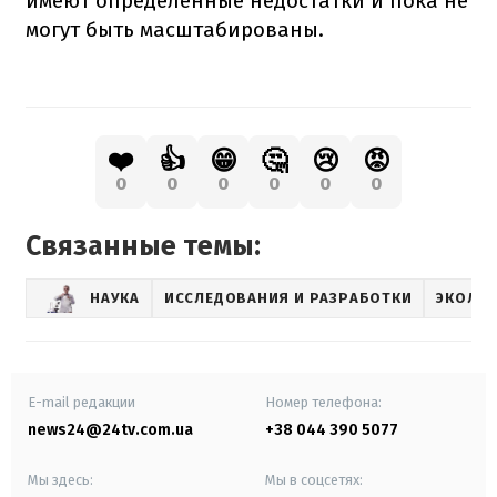
имеют определенные недостатки и пока не
могут быть масштабированы.
❤️
👍
😁
🤔
😢
😡
0
0
0
0
0
0
Связанные темы:
НАУКА
ИССЛЕДОВАНИЯ И РАЗРАБОТКИ
ЭКОЛО
E-mail редакции
Номер телефона:
news24@24tv.com.ua
+38 044 390 5077
Мы здесь:
Мы в соцсетях: