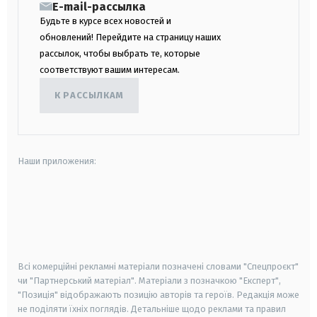
E-mail-рассылка
Будьте в курсе всех новостей и
обновлений! Перейдите на страницу наших
рассылок, чтобы выбрать те, которые
соответствуют вашим интересам.
К РАССЫЛКАМ
Наши приложения:
android
apple
smart tv
samsung smart tv
Всі комерційні рекламні матеріали позначені словами "Спецпроєкт"
чи "Партнерський матеріал". Матеріали з позначкою "Експерт",
"Позиція" відображають позицію авторів та героїв. Редакція може
не поділяти їхніх поглядів. Детальніше щодо реклами та правил