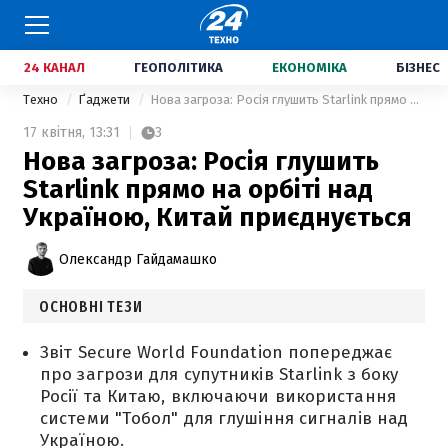
24 КАНАЛ
ГЕОПОЛІТИКА
ЕКОНОМІКА
БІЗНЕС
Техно
Ґаджети
Нова загроза: Росія глушить Starlink прямо на орбіті над Україною, Китай приєднується
17 квітня,
13:31
3
Нова загроза: Росія глушить
Starlink прямо на орбіті над
Україною, Китай приєднується
Олександр Гайдамашко
ОСНОВНІ ТЕЗИ
Звіт Secure World Foundation попереджає
про загрози для супутників Starlink з боку
Росії та Китаю, включаючи використання
системи "Тобол" для глушіння сигналів над
Україною.