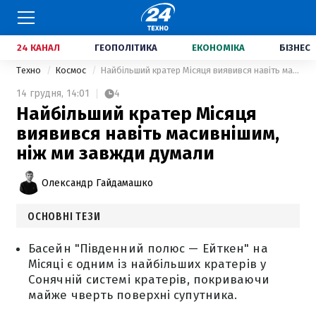
24 КАНАЛ
ГЕОПОЛІТИКА
ЕКОНОМІКА
БІЗНЕС
Техно
Космос
Найбільший кратер Місяця виявився навіть масивнішим, ніж ми завжди думали
14 грудня,
14:01
4
Найбільший кратер Місяця
виявився навіть масивнішим,
ніж ми завжди думали
Олександр Гайдамашко
ОСНОВНІ ТЕЗИ
Басейн "Південний полюс — Ейткен" на
Місяці є одним із найбільших кратерів у
Сонячній системі кратерів, покриваючи
майже чверть поверхні супутника.