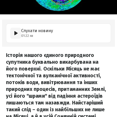
Слухати новину
01:22 хв
Історія нашого єдиного природного
супутника буквально викарбувана на
його поверхні. Оскільки Місяць не має
тектонічної та вулканічної активності,
потоків води, вивітрювання та інших
природних процесів, притаманних Землі,
усі його "шрами" від падіння астероїдів
лишаються там назавжди. Найстаріший
такий слід – один із найбільших не лише
на Місяці, а й в усій Сонячній системі.