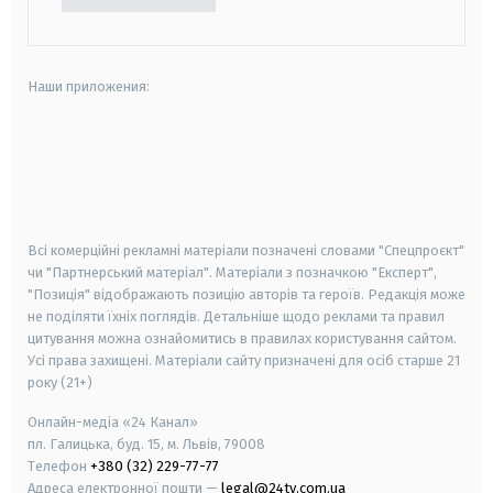
Наши приложения:
android
apple
smart tv
samsung smart tv
Всі комерційні рекламні матеріали позначені словами "Спецпроєкт"
чи "Партнерський матеріал". Матеріали з позначкою "Експерт",
"Позиція" відображають позицію авторів та героїв. Редакція може
не поділяти їхніх поглядів. Детальніше щодо реклами та правил
цитування можна ознайомитись в правилах користування сайтом.
Усі права захищені.
Матеріали сайту призначені для осіб старше
21
року (21+)
Онлайн-медіа «24 Канал»
пл. Галицька, буд. 15, м. Львів, 79008
Телефон
+380 (32) 229-77-77
Адреса електронної пошти —
legal@24tv.com.ua