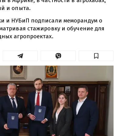
ы в Африке, в частности в агрохабах,
ий и опыта.
ки и НУБиП подписали меморандум о
сматривая стажировку и обучение для
дных агропроектах.