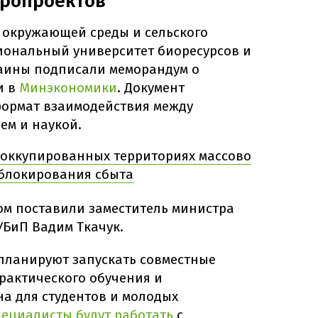
ропроектов
 окружающей среды и сельского
иональный университет биоресурсов и
аины подписали меморандум о
и в
Минэкономики
. Документ
ормат взаимодействия между
ем и наукой.
оккупированных территориях массово
блокирования сбыта
м поставили заместитель министра
УБиП Вадим Ткачук.
 планируют запускать совместные
рактического обучения и
а для студентов и молодых
пециалисты будут работать
с