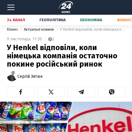
24 КАНАЛ
ГЕОПОЛІТИКА
ЕКОНОМІКА
ФІНАНС
Бізнес
Актуальні новини
У Henkel відповіли, коли німецька компанія остаточно покине російський ринок
9 листопада,
17:20
2
У Henkel відповіли, коли
німецька компанія остаточно
покине російський ринок
Сергій Зятюк