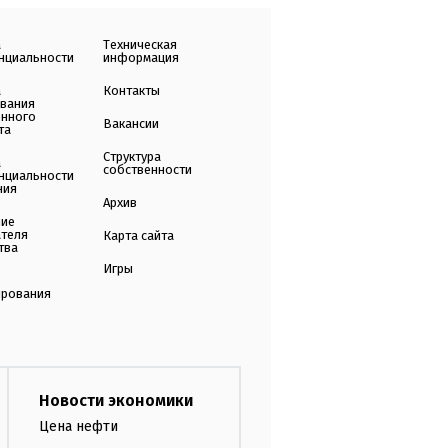
а
Техническая
нциальности
информация
а
Контакты
ования
енного
Вакансии
та
Структура
а
собственности
нциальности
ния
Архив
ние
ателя
Карта сайта
тва
Игры
ирования
Новости экономики
Цена нефти