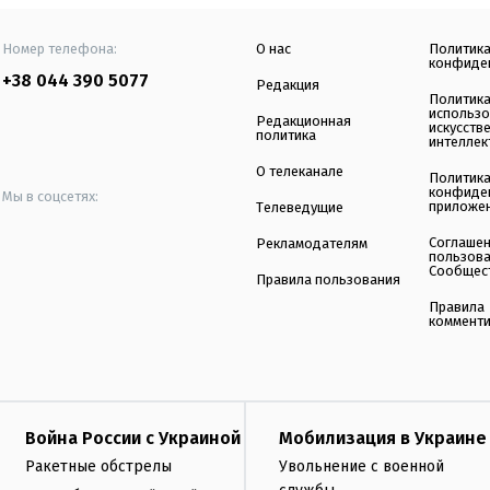
Номер телефона:
О нас
Политик
конфиде
+38 044 390 5077
Редакция
Политик
использ
Редакционная
искусств
политика
интеллек
О телеканале
Политик
конфиде
Мы в соцсетях:
приложе
Телеведущие
Соглаше
Рекламодателям
пользов
Сообщес
Правила пользования
Правила
коммент
Война России с Украиной
Мобилизация в Украине
Ракетные обстрелы
Увольнение с военной