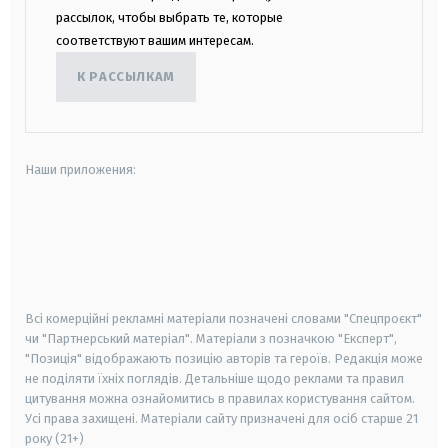
рассылок, чтобы выбрать те, которые
соответствуют вашим интересам.
К РАССЫЛКАМ
Наши приложения:
android
apple
smart tv
samsung smart tv
Всі комерційні рекламні матеріали позначені словами "Спецпроєкт"
чи "Партнерський матеріал". Матеріали з позначкою "Експерт",
"Позиція" відображають позицію авторів та героїв. Редакція може
не поділяти їхніх поглядів. Детальніше щодо реклами та правил
цитування можна ознайомитись в правилах користування сайтом.
Усі права захищені.
Матеріали сайту призначені для осіб старше
21
року (21+)