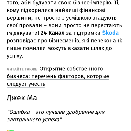
того, аби будувати свою бізнес-імперію. Ті,
кому підкорилися найвищі фінансові
вершини, не просто з усмішкою згадують
свої провали – вони просто не перестають
їм дякувати!
24 Канал
за підтримки
Škoda
розповідає про бізнесменів, які переконані:
лише помилки можуть вказати шлях до
успіху.
Открытие собственного
ЧИТАЙТЕ ТАКЖЕ
бизнеса: перечень факторов, которые
следует учесть
Джек Ма
"Ошибка – это лучшее удобрение для
завтрашнего успеха"