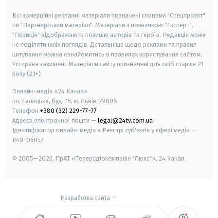
smart tv
samsung smart tv
Всі комерційні рекламні матеріали позначені словами "Спецпроєкт"
чи "Партнерський матеріал". Матеріали з позначкою "Експерт",
"Позиція" відображають позицію авторів та героїв. Редакція може
не поділяти їхніх поглядів. Детальніше щодо реклами та правил
цитування можна ознайомитись в правилах користування сайтом.
Усі права захищені.
Матеріали сайту призначені для осіб старше
21
року (21+)
Онлайн-медіа «24 Канал»
пл. Галицька, буд. 15, м. Львів, 79008
Телефон
+380 (32) 229-77-77
Адреса електронної пошти —
legal@24tv.com.ua
Ідентифікатор онлайн-медіа в Реєстрі суб'єктів у сфері медіа —
R40-06057
© 2005—2026,
ПрАТ «Телерадіокомпанія "Люкс"», 24 Канал.
Разработка сайта
-