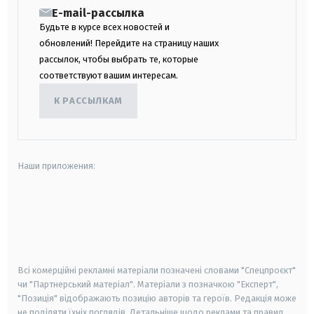
E-mail-рассылка
Будьте в курсе всех новостей и
обновлений! Перейдите на страницу наших
рассылок, чтобы выбрать те, которые
соответствуют вашим интересам.
К РАССЫЛКАМ
Наши приложения:
android
apple
smart tv
samsung smart tv
Всі комерційні рекламні матеріали позначені словами "Спецпроєкт"
чи "Партнерський матеріал". Матеріали з позначкою "Експерт",
"Позиція" відображають позицію авторів та героїв. Редакція може
не поділяти їхніх поглядів. Детальніше щодо реклами та правил