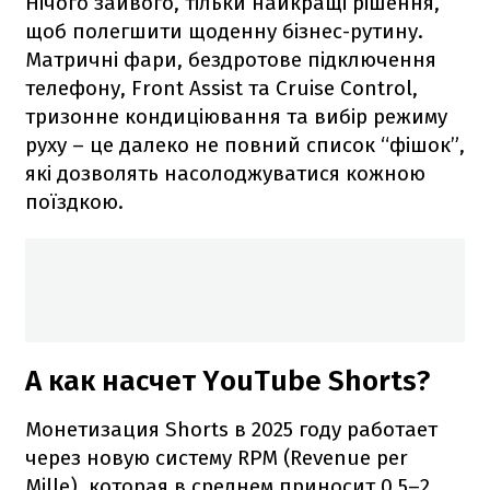
Нічого зайвого, тільки найкращі рішення,
щоб полегшити щоденну бізнес-рутину.
Матричні фари, бездротове підключення
телефону, Front Assist та Cruise Control,
тризонне кондиціювання та вибір режиму
руху – це далеко не повний список “фішок”,
які дозволять насолоджуватися кожною
поїздкою.
А как насчет YouTube Shorts?
Монетизация Shorts в 2025 году работает
через новую систему RPM (Revenue per
Mille), которая в среднем приносит 0,5–2