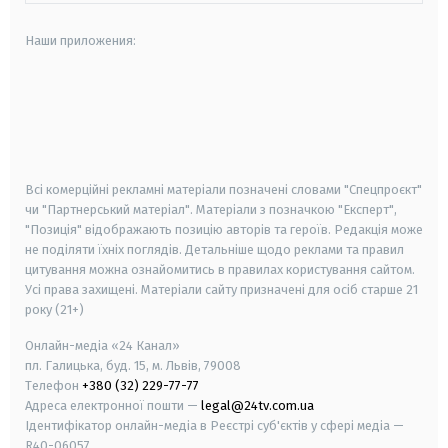
Наши приложения:
android
apple
smart tv
samsung smart tv
Всі комерційні рекламні матеріали позначені словами "Спецпроєкт"
чи "Партнерський матеріал". Матеріали з позначкою "Експерт",
"Позиція" відображають позицію авторів та героїв. Редакція може
не поділяти їхніх поглядів. Детальніше щодо реклами та правил
цитування можна ознайомитись в правилах користування сайтом.
Усі права захищені.
Матеріали сайту призначені для осіб старше
21
року (21+)
Онлайн-медіа «24 Канал»
пл. Галицька, буд. 15, м. Львів, 79008
Телефон
+380 (32) 229-77-77
Адреса електронної пошти —
legal@24tv.com.ua
Ідентифікатор онлайн-медіа в Реєстрі суб'єктів у сфері медіа —
R40-06057