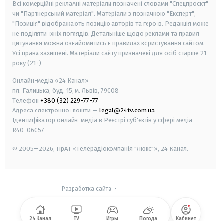
Всі комерційні рекламні матеріали позначені словами "Спецпроєкт"
чи "Партнерський матеріал". Матеріали з позначкою "Експерт",
"Позиція" відображають позицію авторів та героїв. Редакція може
не поділяти їхніх поглядів. Детальніше щодо реклами та правил
цитування можна ознайомитись в правилах користування сайтом.
Усі права захищені.
Матеріали сайту призначені для осіб старше
21
року (21+)
Онлайн-медіа «24 Канал»
пл. Галицька, буд. 15, м. Львів, 79008
Телефон
+380 (32) 229-77-77
Адреса електронної пошти —
legal@24tv.com.ua
Ідентифікатор онлайн-медіа в Реєстрі суб'єктів у сфері медіа —
R40-06057
© 2005—2026,
ПрАТ «Телерадіокомпанія "Люкс"», 24 Канал.
Разработка сайта
-
24 Канал
TV
Игры
Погода
Кабинет