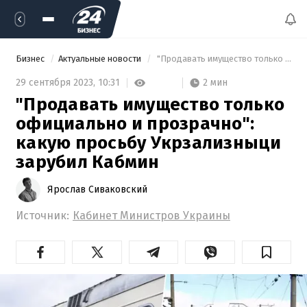
Бизнес
Актуальные новости
 "Продавать имущество только официально и прозрачно": какую просьбу Укрзализныци зарубил Кабмин 
2 мин
29 сентября 2023,
10:31
"Продавать имущество только
официально и прозрачно":
какую просьбу Укрзализныци
зарубил Кабмин
Ярослав Сиваковский
Источник:
Кабинет Министров Украины