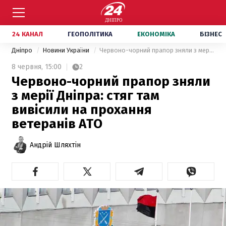
24 КАНАЛ
ГЕОПОЛІТИКА
ЕКОНОМІКА
БІЗНЕС
Дніпро
Новини України
Червоно-чорний прапор зняли з мерії Дніпра: стяг там вивісили на прохання ветеранів АТО
8 червня,
15:00
2
Червоно-чорний прапор зняли
з мерії Дніпра: стяг там
вивісили на прохання
ветеранів АТО
Андрій Шляхтін