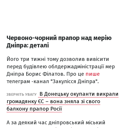
Червоно-чорний прапор над мерію
Дніпра: деталі
Його три тижні тому дозволив вивісити
перед будівлею облдержадміністрації мер
Дніпра Борис Філатов. Про це
пише
телеграм -канал "Закулісся Дніпра".
В Донецьку окупанти викрали
ЗВЕРНІТЬ УВАГУ
громадянку ЄС – вона зняла зі свого
балкону прапор Росії
А за деякий час дніпровський міський