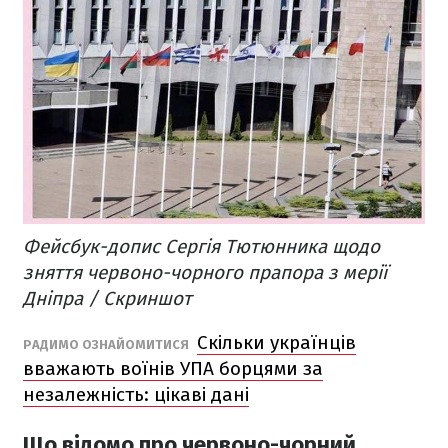
Фейсбук-допис Сергія Тютюнника щодо
зняття червоно-чорного прапора з мерії
Дніпра / Cкриншот
Скільки українців
РАДИМО ОЗНАЙОМИТИСЯ
вважають воїнів УПА борцями за
незалежність: цікаві дані
Що відомо про червоно-чорний