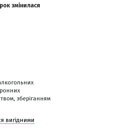
арок змінилася
 алкогольних
тронних
цтвом, зберіганням
ся вигідними