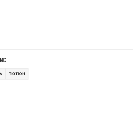
и:
Ь
ТЮТЮН