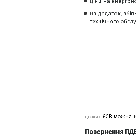
ціни на енергон
на додаток, збіл
технічного обсл
ЄСВ можна н
ЦІКАВО
Повернення ПДВ