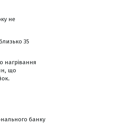
оку не
 близько 35
о нагрівання
ин, що
йок.
онального банку