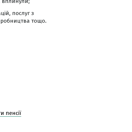
ж вплинули;
цій, послуг з
иробництва тощо.
и пенсії