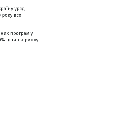
країну уряд
 року все
них програм у
0% ціни на ринку