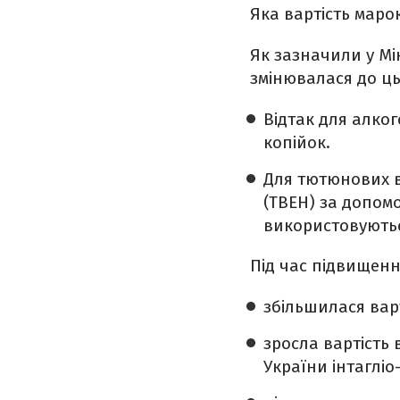
Яка вартість маро
Як зазначили у Мі
змінювалася до ць
Відтак для алког
копійок.
Для тютюнових в
(ТВЕН) за допомо
використовуютьс
Під час підвищенн
збільшилася варт
зросла вартість
України інтагліо