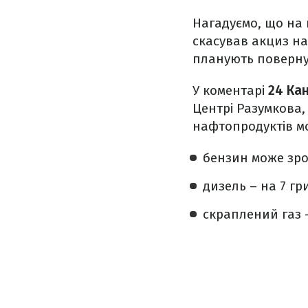
Нагадуємо, що на 
скасував акциз на
планують поверну
У коментарі
24 Ка
Центрі Разумкова,
нафтопродуктів мо
бензин може зро
дизель – на 7 гр
скраплений газ –