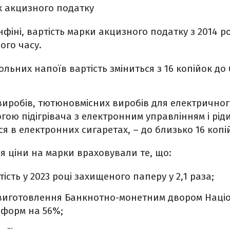
к акцизного податку
нфіні, вартість марки акцизного податку з 2014 р
ого часу.
ольних напоїв вартість зміниться з 16 копійок до
иробів, тютюновмісних виробів для електричног
гою підігрівача з електронним управлінням і рід
я в електронних сигаретах, – до близько 16 копі
я ціни на марки враховували те, що:
ість у 2023 році захищеного паперу у 2,1 раза;
 виготовлення Банкнотно-монетним двором Наці
-форм на 56%;