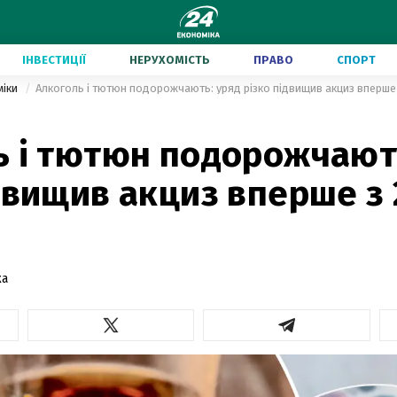
ІНВЕСТИЦІЇ
НЕРУХОМІСТЬ
ПРАВО
СПОРТ
міки
Алкоголь і тютюн подорожчають: уряд різко підвищив акциз вперше 
ь і тютюн подорожчают
двищив акциз вперше з
ка