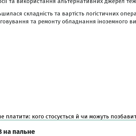
осії та використання альтернативних джерел те
ьшилася складність та вартість логістичних опера
уговування та ремонту обладнання іноземного в
е платити: кого стосується й чи можуть позбавит
 на пальне