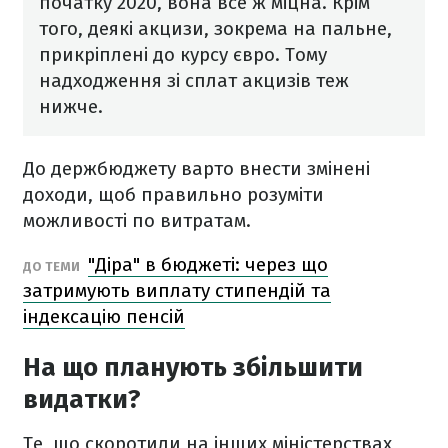
початку 2020, вона все ж міцна.
Крім
того, деякі акцизи, зокрема на пальне,
прикріплені до курсу євро. Тому
надходження зі сплат акцизів теж
нижче.
До держбюджету варто внести змінені
доходи, щоб правильно розуміти
можливості по витратам.
"Діра" в бюджеті: через що
ДО ТЕМИ
затримують виплату стипендій та
індексацію пенсій
На що планують збільшити
видатки?
Те, що скоротили на інших міністерствах,