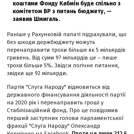
коштами Фонду Кабмін буде спільно з
комітетом ВР з питань бюджету,
—
заявив Шмигаль.
Раніше у Рахунковій палаті підрахували, що
без шкоди держбюджету можуть
перенаправити трохи більше як 5 мільярдів
гривень. Від суми 97 мільярдів це – лише
трохи більше 5%. Звідси логічне питання,
звідки ще 92 мільярди.
Партія "Слуга Народу" відмовиться від
державного фінансування діяльності партії
на 2020 рік і перенаправить гроші у
Стабілізаційний фонд.
Про це повідомив
перший заступник голови парламентської
фракції "Слуга Народу" Олександр
Корнієнко на Facebook.
Проте це лише 212,6