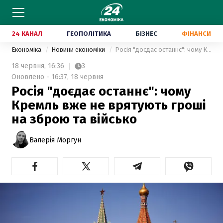
24 КАНАЛ
ГЕОПОЛІТИКА
БІЗНЕС
ФІНАНСИ
Економіка
Новини економіки
Росія "доєдає останнє": чому Кремль вже не врятують гроші на зброю та військо
18 червня,
16:36
3
Оновлено - 16:37, 18 червня
Росія "доєдає останнє": чому
Кремль вже не врятують гроші
на зброю та військо
Валерія Моргун