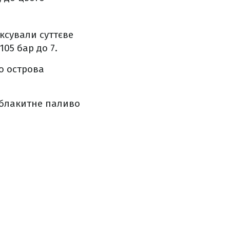
ксували суттєве
105 бар до 7.
го острова
 блакитне паливо