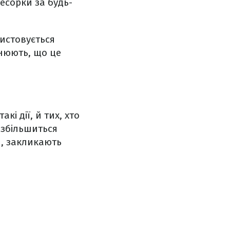
есорки за будь-
ристовується
снюють, що це
і дії, й тих, хто
 збільшиться
я, закликають