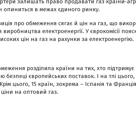
ртери залишать право продавати газ країни-агр
ін опиниться в межах єдиного ринку.
зиція про обмеження сягає й цін на газ, що вико
 виробництва електроенергії. У єврокомісії поя
соких цін на газ на рахунки за електроенергію.
еження розділила країни на тих, хто підтримує так
ю безпеці європейських поставок. І на тлі цього,
рім цього, 15 країн, зокрема – Іспанія та Франці
ціни на оптовий газ.