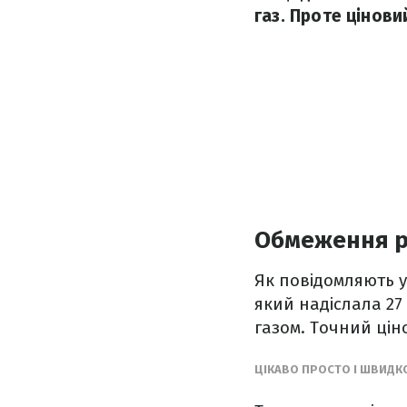
газ. Проте цінов
Обмеження ро
Як повідомляють 
який надіслала 27
газом. Точний цін
ЦІКАВО ПРОСТО І ШВИДК