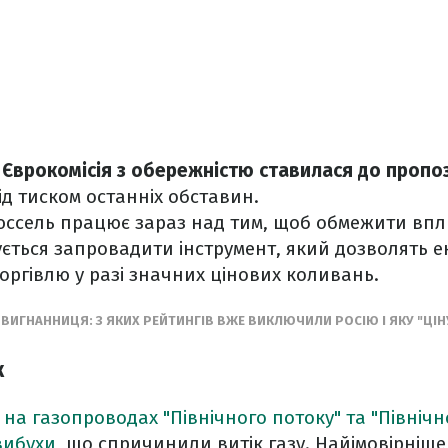
,
Єврокомісія з обережністю ставилася до пропоз
д тиском останніх обставин.
юссель працює зараз над тим, щоб обмежити впл
ється запровадити інструмент, який дозволять 
оргівлю у разі значних цінових коливань.
ВИГНАННИЦЯ: З ЯКИХ РЕЙТИНГІВ ВЖЕ ВИКЛЮЧИЛИ РОСІЮ І ЯКУ "ЦІН
ж
у
на газопроводах "Північного потоку" та "Північн
вибухи
, що спричинили витік газу. Найімовірніше