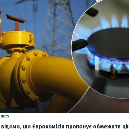
imes
відомо, що Єврокомісія пропонує обмежити цін