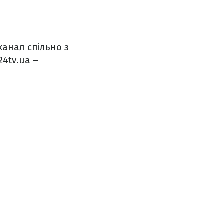
канал спільно з
4tv.ua –