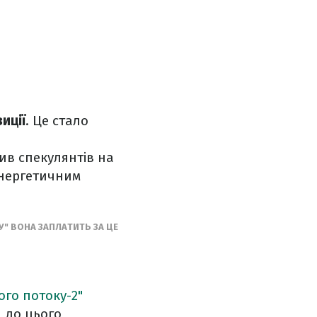
иції
. Це стало
ив спекулянтів на
енергетичним
У" ВОНА ЗАПЛАТИТЬ ЗА ЦЕ
ого потоку-2"
, до цього