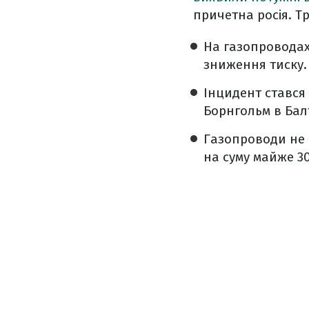
причетна росія. Т
На газопроводах,
зниження тиску. У
Інцидент стався 
Борнгольм в Балт
Газопроводи не 
на суму майже 30