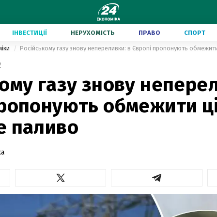
ІНВЕСТИЦІЇ
НЕРУХОМІСТЬ
ПРАВО
СПОРТ
міки
Російському газу знову непереливки: в Європі пропонують обмежити
2
ому газу знову неперел
пропонують обмежити ці
е паливо
ка