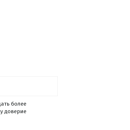
дать более
у доверие