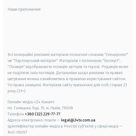
Наши приложения:
android
apple
smart tv
samsung smart tv
Всі комерційні рекламні матеріали позначені словами "Спецпроєкт"
чи "Партнерський матеріал". Матеріали з позначкою "Експерт",
"Позиція" відображають позицію авторів та героїв. Редакція може
не поділяти їхніх поглядів. Детальніше щодо реклами та правил
цитування можна ознайомитись в правилах користування сайтом.
Усі права захищені.
Матеріали сайту призначені для осіб старше
21
року (21+)
Онлайн-медіа «24 Канал»
пл. Галицька, буд. 15, м. Львів, 79008
Телефон
+380 (32) 229-77-77
Адреса електронної пошти —
legal@24tv.com.ua
Ідентифікатор онлайн-медіа в Реєстрі суб'єктів у сфері медіа —
R40-06057