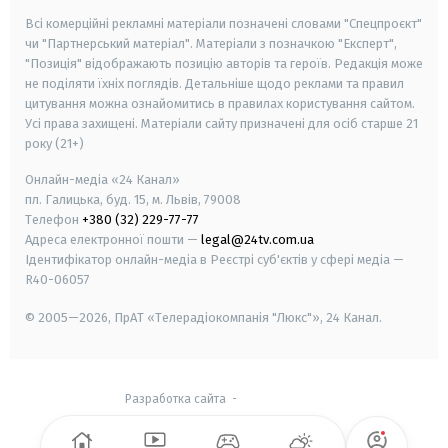
Всі комерційні рекламні матеріали позначені словами "Спецпроєкт"
чи "Партнерський матеріал". Матеріали з позначкою "Експерт",
"Позиція" відображають позицію авторів та героїв. Редакція може
не поділяти їхніх поглядів. Детальніше щодо реклами та правил
цитування можна ознайомитись в правилах користування сайтом.
Усі права захищені.
Матеріали сайту призначені для осіб старше
21
року (21+)
Онлайн-медіа «24 Канал»
пл. Галицька, буд. 15, м. Львів, 79008
Телефон
+380 (32) 229-77-77
Адреса електронної пошти —
legal@24tv.com.ua
Ідентифікатор онлайн-медіа в Реєстрі суб'єктів у сфері медіа —
R40-06057
© 2005—2026,
ПрАТ «Телерадіокомпанія "Люкс"», 24 Канал.
Разработка сайта
-