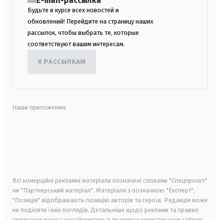
E-mail-рассылка
Будьте в курсе всех новостей и
обновлений! Перейдите на страницу наших
рассылок, чтобы выбрать те, которые
соответствуют вашим интересам.
К РАССЫЛКАМ
Наши приложения:
android
apple
smart tv
samsung smart tv
Всі комерційні рекламні матеріали позначені словами "Спецпроєкт"
чи "Партнерський матеріал". Матеріали з позначкою "Експерт",
"Позиція" відображають позицію авторів та героїв. Редакція може
не поділяти їхніх поглядів. Детальніше щодо реклами та правил
цитування можна ознайомитись в правилах користування сайтом.