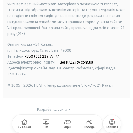
чи "Партнерський матеріал". Матеріали з позначкою "Експерт",
"Позиція" відображають позицію авторів та героїв. Редакція може
не поділяти їхніх поглядів. Детальніше щодо реклами та правил
цитування можна ознайомитись в правилах користування сайтом.
Усі права захищені.
Матеріали сайту призначені для осіб старше
21
року (21+)
Онлайн-медіа «24 Канал»
пл. Галицька, буд. 15, м. Львів, 79008
Телефон
+380 (32) 229-77-77
Адреса електронної пошти —
legal@24tv.com.ua
Ідентифікатор онлайн-медіа в Реєстрі суб'єктів у сфері медіа —
R40-06057
© 2005—2026,
ПрАТ «Телерадіокомпанія "Люкс"», 24 Канал.
Разработка сайта
-
24 Канал
TV
Игры
Погода
Кабинет