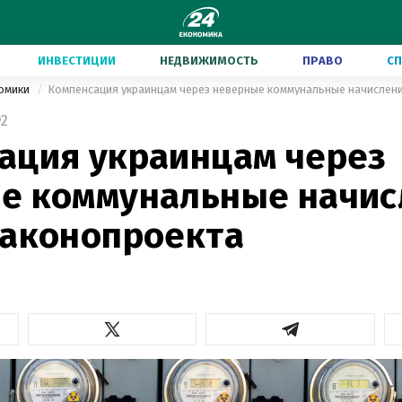
ИНВЕСТИЦИИ
НЕДВИЖИМОСТЬ
ПРАВО
С
номики
Компенсация украинцам через неверные коммунальные начислени
2
ация украинцам через
е коммунальные начис
законопроекта