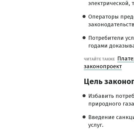
электрической, 
Операторы предо
законодательст
Потребители ус
годами доказыва
Плате
ЧИТАЙТЕ ТАКЖЕ
законопроект
Цель законо
Избавить потре
природного газа
Введение санкц
услуг.