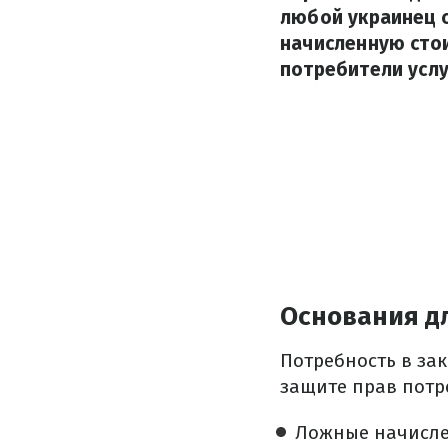
любой украинец 
начисленную стои
потребители услу
Основания д
Потребность в за
защите прав потр
Ложные начислен