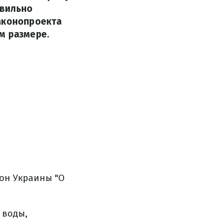
авильно
законопроекта
м размере.
он Украины "О
 воды,