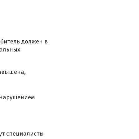
битель должен в
нальных
завышена,
с нарушением
гут специалисты