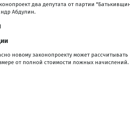
онопроект два депутата от партии "Батькивщин
андр Абдулин.
я
ции
асно новому законопроекту может рассчитывать
змере от полной стоимости ложных начислений.