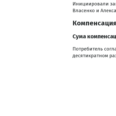
Инициировали зак
Власенко и Алекс
Компенсаци
Сума компенса
Потребитель согл
десятикратном ра