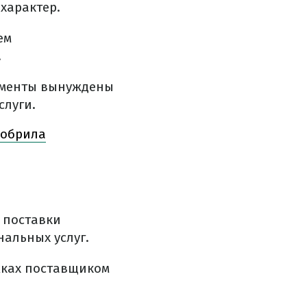
характер.
ем
.
ументы вынуждены
слуги.
добрила
 поставки
нальных услуг.
жках поставщиком