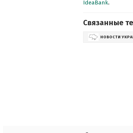
IdeaBank
.
Связанные т
НОВОСТИ УКР