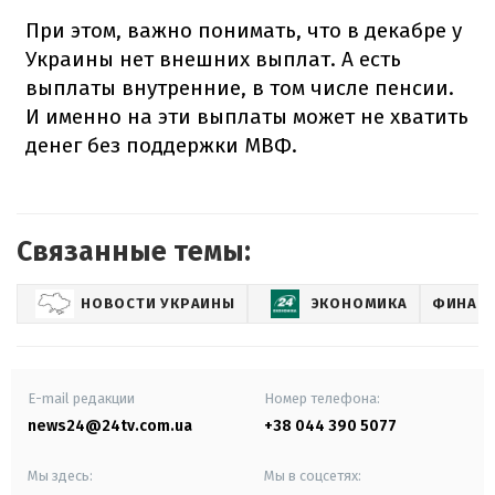
При этом, важно понимать, что в декабре у
Украины нет внешних выплат. А есть
выплаты внутренние, в том числе пенсии.
И именно на эти выплаты может не хватить
денег без поддержки МВФ.
Связанные темы:
НОВОСТИ УКРАИНЫ
ЭКОНОМИКА
ФИНАНС
E-mail редакции
Номер телефона:
news24@24tv.com.ua
+38 044 390 5077
Мы здесь:
Мы в соцсетях: