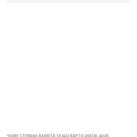
ЧОМУ СТРИБАЄ ВАЛЮТА ТА ЩО ВАРТО ЗНАТИ, ЩОБ