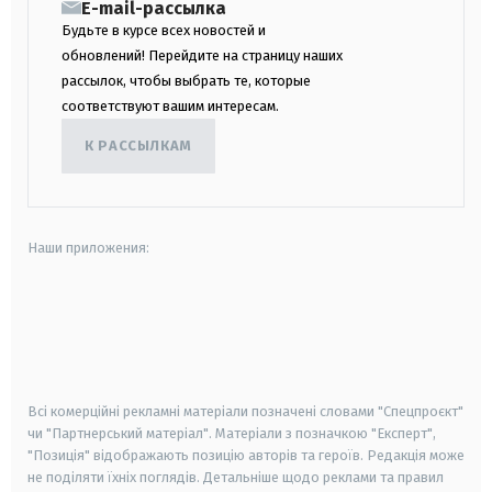
E-mail-рассылка
Будьте в курсе всех новостей и
обновлений! Перейдите на страницу наших
рассылок, чтобы выбрать те, которые
соответствуют вашим интересам.
К РАССЫЛКАМ
Наши приложения:
android
apple
smart tv
samsung smart tv
Всі комерційні рекламні матеріали позначені словами "Спецпроєкт"
чи "Партнерський матеріал". Матеріали з позначкою "Експерт",
"Позиція" відображають позицію авторів та героїв. Редакція може
не поділяти їхніх поглядів. Детальніше щодо реклами та правил