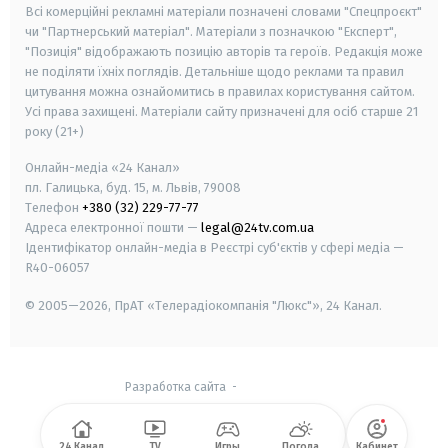
Всі комерційні рекламні матеріали позначені словами "Спецпроєкт"
чи "Партнерський матеріал". Матеріали з позначкою "Експерт",
"Позиція" відображають позицію авторів та героїв. Редакція може
не поділяти їхніх поглядів. Детальніше щодо реклами та правил
цитування можна ознайомитись в правилах користування сайтом.
Усі права захищені.
Матеріали сайту призначені для осіб старше
21
року (21+)
Онлайн-медіа «24 Канал»
пл. Галицька, буд. 15, м. Львів, 79008
Телефон
+380 (32) 229-77-77
Адреса електронної пошти —
legal@24tv.com.ua
Ідентифікатор онлайн-медіа в Реєстрі суб'єктів у сфері медіа —
R40-06057
© 2005—2026,
ПрАТ «Телерадіокомпанія "Люкс"», 24 Канал.
Разработка сайта
-
24 Канал
TV
Игры
Погода
Кабинет