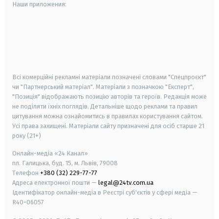
Наши приложения:
android
apple
smart tv
samsung smart tv
Всі комерційні рекламні матеріали позначені словами "Спецпроєкт"
чи "Партнерський матеріал". Матеріали з позначкою "Експерт",
"Позиція" відображають позицію авторів та героїв. Редакція може
не поділяти їхніх поглядів. Детальніше щодо реклами та правил
цитування можна ознайомитись в правилах користування сайтом.
Усі права захищені.
Матеріали сайту призначені для осіб старше
21
року (21+)
Онлайн-медіа «24 Канал»
пл. Галицька, буд. 15, м. Львів, 79008
Телефон
+380 (32) 229-77-77
Адреса електронної пошти —
legal@24tv.com.ua
Ідентифікатор онлайн-медіа в Реєстрі суб'єктів у сфері медіа —
R40-06057