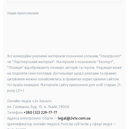
Наши приложения:
android
apple
smart tv
samsung smart tv
Всі комерційні рекламні матеріали позначені словами "Спецпроєкт"
чи "Партнерський матеріал". Матеріали з позначкою "Експерт",
"Позиція" відображають позицію авторів та героїв. Редакція може
не поділяти їхніх поглядів. Детальніше щодо реклами та правил
цитування можна ознайомитись в правилах користування сайтом.
Усі права захищені.
Матеріали сайту призначені для осіб старше
21
року (21+)
Онлайн-медіа «24 Канал»
пл. Галицька, буд. 15, м. Львів, 79008
Телефон
+380 (32) 229-77-77
Адреса електронної пошти —
legal@24tv.com.ua
Ідентифікатор онлайн-медіа в Реєстрі суб'єктів у сфері медіа —