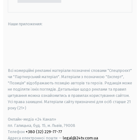
Наши приложения:
android
apple
smart tv
samsung smart tv
Всі комерційні рекламні матеріали позначені словами "Спецпроєкт"
чи "Партнерський матеріал". Матеріали з позначкою "Експерт",
"Позиція" відображають позицію авторів та героїв. Редакція може
не поділяти їхніх поглядів. Детальніше щодо реклами та правил
цитування можна ознайомитись в правилах користування сайтом.
Усі права захищені.
Матеріали сайту призначені для осіб старше
21
року (21+)
Онлайн-медіа «24 Канал»
пл. Галицька, буд. 15, м. Львів, 79008
Телефон
+380 (32) 229-77-77
Адреса електронної пошти —
legal@24tv.com.ua