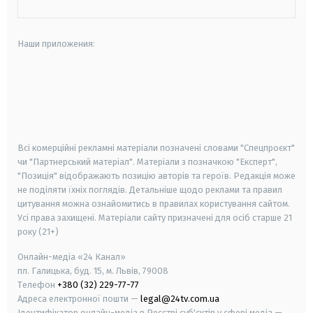
Наши приложения:
android
apple
smart tv
samsung smart tv
Всі комерційні рекламні матеріали позначені словами "Спецпроєкт"
чи "Партнерський матеріал". Матеріали з позначкою "Експерт",
"Позиція" відображають позицію авторів та героїв. Редакція може
не поділяти їхніх поглядів. Детальніше щодо реклами та правил
цитування можна ознайомитись в правилах користування сайтом.
Усі права захищені.
Матеріали сайту призначені для осіб старше
21
року (21+)
Онлайн-медіа «24 Канал»
пл. Галицька, буд. 15, м. Львів, 79008
Телефон
+380 (32) 229-77-77
Адреса електронної пошти —
legal@24tv.com.ua
Ідентифікатор онлайн-медіа в Реєстрі суб'єктів у сфері медіа —